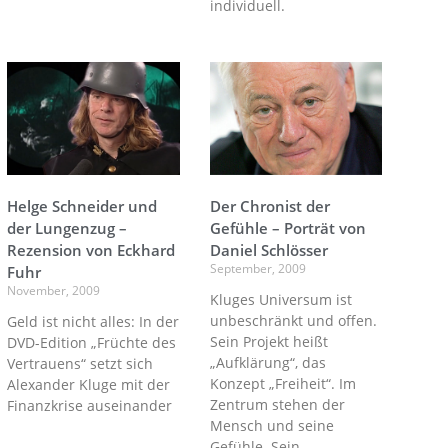
individuell.
Helge Schneider und
Der Chronist der
der Lungenzug –
Gefühle – Porträt von
Rezension von Eckhard
Daniel Schlösser
September, 2009
Fuhr
November, 2009
Kluges Universum ist
unbeschränkt und offen.
Geld ist nicht alles: In der
Sein Projekt heißt
DVD-Edition „Früchte des
„Aufklärung“, das
Vertrauens“ setzt sich
Konzept „Freiheit“. Im
Alexander Kluge mit der
Zentrum stehen der
Finanzkrise auseinander
Mensch und seine
Gefühle. Sein