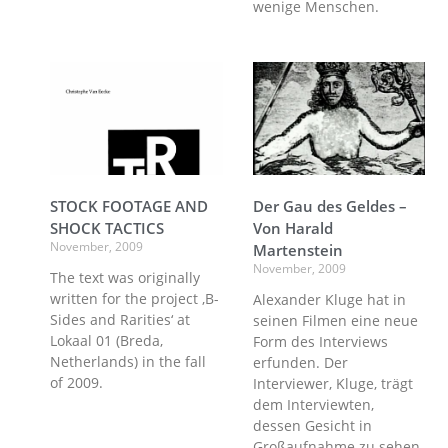
wenige Menschen.
STOCK FOOTAGE AND
Der Gau des Geldes –
SHOCK TACTICS
Von Harald
November, 2009
Martenstein
November, 2009
The text was originally
written for the project ‚B-
Alexander Kluge hat in
Sides and Rarities‘ at
seinen Filmen eine neue
Lokaal 01 (Breda,
Form des Interviews
Netherlands) in the fall
erfunden. Der
of 2009.
Interviewer, Kluge, trägt
dem Interviewten,
dessen Gesicht in
Großaufnahme zu sehen