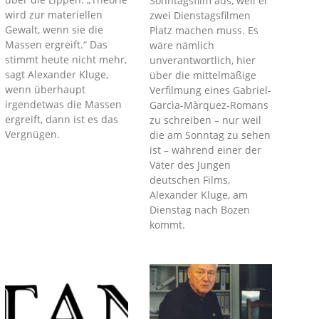
Sonntagsfilm aus, weil er
wird zur materiellen
zwei Dienstagsfilmen
Gewalt, wenn sie die
Platz machen muss. Es
Massen ergreift.“ Das
wäre nämlich
stimmt heute nicht mehr,
unverantwortlich, hier
sagt Alexander Kluge,
über die mittelmäßige
wenn überhaupt
Verfilmung eines Gabriel-
irgendetwas die Massen
Garcìa-Màrquez-Romans
ergreift, dann ist es das
zu schreiben – nur weil
Vergnügen.
die am Sonntag zu sehen
ist – während einer der
Väter des Jungen
deutschen Films,
Alexander Kluge, am
Dienstag nach Bozen
kommt.