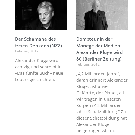
Der Schamane des
Dompteur in der
freien Denkens (NZZ)
Manege der Medien:
Februar, 2012
Alexander Kluge wird
80 (Berliner Zeitung)
Alexander Kluge wird
Februar, 2012
achtzig und schreibt in
«Das fünfte Buch» neue
„4,2 Milliarden Jahre“,
Lebensgeschichten.
daran erinnert Alexander
Kluge, „ist unser
Gefährte, der Planet, alt.
Wir tragen in unseren
Körpern 4,2 Milliarden
Jahre Schatzbildung.“ Zu
dieser Schatzbildung hat
Alexander Kluge
beigetragen wie nur