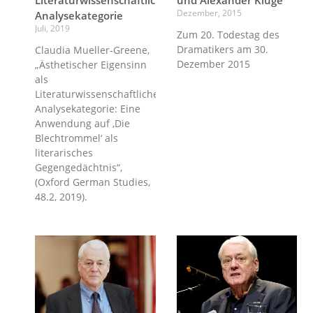
Literaturwissenschaftliche
und Alexander Kluge
Dezember, 2015
Analysekategorie
Juli, 2019
Zum 20. Todestag des
Dramatikers am 30.
Claudia Mueller-Greene,
Dezember 2015
„Ästhetischer Eigensinn
als
Literaturwissenschaftliche
Analysekategorie: Eine
Anwendung auf ‚Die
Blechtrommel‘ als
literarisches
Gegengedächtnis“,
(Oxford German Studies,
48.2, 2019).