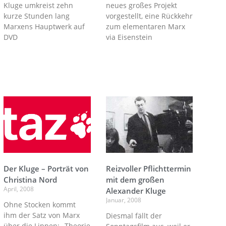
Kluge umkreist zehn
neues großes Projekt
kurze Stunden lang
vorgestellt, eine Rückkehr
Marxens Hauptwerk auf
zum elementaren Marx
DVD
via Eisenstein
Der Kluge – Porträt von
Reizvoller Pflichttermin
Christina Nord
mit dem großen
April, 2008
Alexander Kluge
Januar, 2008
Ohne Stocken kommt
ihm der Satz von Marx
Diesmal fällt der
über die Lippen: „Theorie