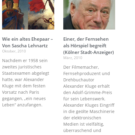
Wie ein altes Ehepaar –
Einer, der Fernsehen
Von Sascha Lehnartz
als Hörspiel begreift
Oktober, 2010
(Kölner Stadt-Anzeiger)
März, 2010
Nachdem er 1958 sein
zweites juristisches
Der Filmemacher,
Staatsexamen abgelegt
Fernsehproduzent und
hatte, war Alexander
Drehbuchautor
Kluge mit dem festen
Alexander Kluge erhält
Vorsatz nach Paris
den Adolf-Grimme-Preis
gegangen, „ein neues
für sein Lebenswerk.
Leben“ anzufangen.
Alexander Kluges Eingriff
in die geölte Maschinerie
der elektronischen
Medien ist vielfältig,
überraschend und