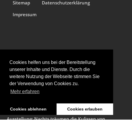
Sitemap
Datenschutzerklärung
Impressum
Cookies helfen uns bei der Bereitstellung
unserer Inhalte und Dienste. Durch die
weitere Nutzung der Webseite stimmen Sie
der Verwendung von Cookies zu.
Aktuelles
Mehr erfahren
Retrospektive im Österreichischen Filmmuseum
Januar, 2026
Cookies ablehnen
Cookies erlauben
Ausstellung: Nachts träumen die Kulissen von
ungesehenen Bildern
Januar, 2026