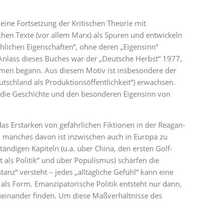
eine Fortsetzung der Kritischen Theorie mit
chen Texte (vor allem Marx) als Spuren und entwickeln
hlichen Eigenschaften“, ohne deren „Eigensinn“
 Anlass dieses Buches war der „Deutsche Herbst“ 1977,
hmen begann. Aus diesem Motiv ist insbesondere der
eutschland als Produktionsöffentlichkeit“) erwachsen.
 die Geschichte und den besonderen Eigensinn von
das Erstarken von gefährlichen Fiktionen in der Reagan-
ng, manches davon ist inzwischen auch in Europa zu
tändigen Kapiteln (u.a. über China, den ersten Golf-
t als Politik“ und über Populismus) schärfen die
stanz“ versteht – jedes „alltägliche Gefühl“ kann eine
n als Form. Emanzipatorische Politik entsteht nur dann,
einander finden. Um diese Maßverhältnisse des