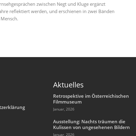
ernsehgesprächen zwischen Negt und Kluge ergänzt
Jahre reflektiert werden, und erschienen in zwei Bänden
 Mensch.
Aktuelles
Retrospektive im Österreichischen
Filmmuseum
tzerklärung
Januar, 2026
m
Ausstellung: Nachts träumen die
Kulissen von ungesehenen Bildern
Januar, 2026