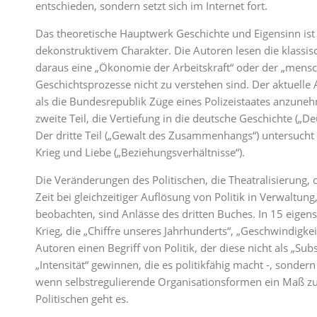
entschieden, sondern setzt sich im Internet fort.
Das theoretische Hauptwerk Geschichte und Eigensinn ist 
dekonstruktivem Charakter. Die Autoren lesen die klassis
daraus eine „Ökonomie der Arbeitskraft“ oder der „mensc
Geschichtsprozesse nicht zu verstehen sind. Der aktuelle
als die Bundesrepublik Züge eines Polizeistaates anzune
zweite Teil, die Vertiefung in die deutsche Geschichte („D
Der dritte Teil („Gewalt des Zusammenhangs“) untersucht
Krieg und Liebe („Beziehungsverhältnisse“).
Die Veränderungen des Politischen, die Theatralisierung, 
Zeit bei gleichzeitiger Auflösung von Politik in Verwaltu
beobachten, sind Anlässe des dritten Buches. In 15 eigens
Krieg, die „Chiffre unseres Jahrhunderts“, „Geschwindigkei
Autoren einen Begriff von Politik, der diese nicht als „Sub
„Intensität“ gewinnen, die es politikfähig macht -, sonder
wenn selbstregulierende Organisationsformen ein Maß zu
Politischen geht es.