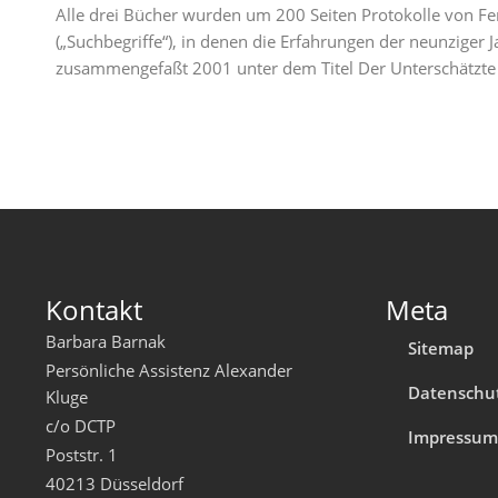
Alle drei Bücher wurden um 200 Seiten Protokolle von F
(„Suchbegriffe“), in denen die Erfahrungen der neunziger 
zusammengefaßt 2001 unter dem Titel Der Unterschätzte
Kontakt
Meta
Barbara Barnak
Sitemap
Persönliche Assistenz Alexander
Datenschu
Kluge
c/o DCTP
Impressu
Poststr. 1
40213 Düsseldorf