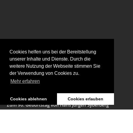
Aktuelles
Cookies helfen uns bei der Bereitstellung
unserer Inhalte und Dienste. Durch die
Retrospektive im Österreichischen Filmmuseum
weitere Nutzung der Webseite stimmen Sie
Januar, 2026
der Verwendung von Cookies zu.
Ausstellung: Nachts träumen die Kulissen von
Mehr erfahren
ungesehenen Bildern
Januar, 2026
Cookies ablehnen
Cookies erlauben
Zum 90. Geburtstag von Hans Jürgen Syberberg
Dezember, 2025