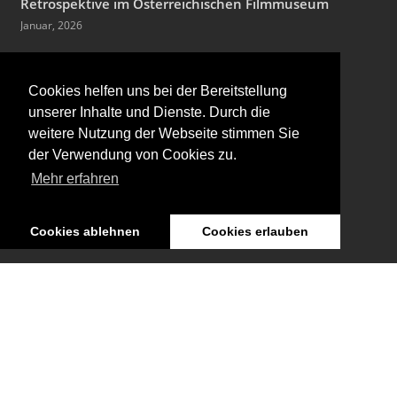
Retrospektive im Österreichischen Filmmuseum
Januar, 2026
Ausstellung: Nachts träumen die Kulissen von
ungesehenen Bildern
Cookies helfen uns bei der Bereitstellung
Januar, 2026
unserer Inhalte und Dienste. Durch die
weitere Nutzung der Webseite stimmen Sie
Zum 90. Geburtstag von Hans Jürgen Syberberg
der Verwendung von Cookies zu.
Dezember, 2025
Mehr erfahren
Cookies ablehnen
Cookies erlauben