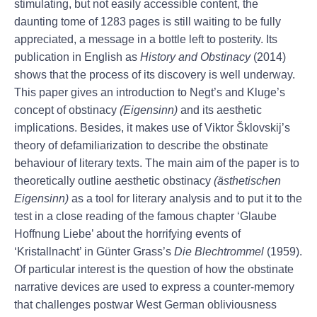
stimulating, but not easily accessible content, the
daunting tome of 1283 pages is still waiting to be fully
appreciated, a message in a bottle left to posterity. Its
publication in English as
History and Obstinacy
(2014)
shows that the process of its discovery is well underway.
This paper gives an introduction to Negt’s and Kluge’s
concept of obstinacy
(Eigensinn)
and its aesthetic
implications. Besides, it makes use of Viktor Šklovskij’s
theory of defamiliarization to describe the obstinate
behaviour of literary texts. The main aim of the paper is to
theoretically outline aesthetic obstinacy
(ästhetischen
Eigensinn)
as a tool for literary analysis and to put it to the
test in a close reading of the famous chapter ‘Glaube
Hoffnung Liebe’ about the horrifying events of
‘Kristallnacht’ in Günter Grass’s
Die Blechtrommel
(1959).
Of particular interest is the question of how the obstinate
narrative devices are used to express a counter-memory
that challenges postwar West German obliviousness