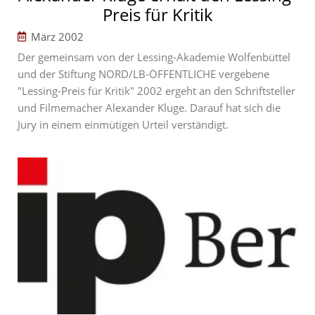
Preis für Kritik
März 2002
Der gemeinsam von der Lessing-Akademie Wolfenbüttel
und der Stiftung NORD/LB-ÖFFENTLICHE vergebene
"Lessing-Preis für Kritik" 2002 ergeht an den Schriftsteller
und Filmemacher Alexander Kluge. Darauf hat sich die
Jury in einem einmütigen Urteil verständigt.