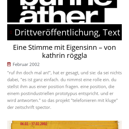
Drittveröffentlichung, Text
Eine Stimme mit Eigensinn – von
kathrin röggla
Februar 2002
"ruf ihn doch mal an!", hat er gesagt, und sie: da sei nichts
dabei, "es ist ganz einfach. du nimmst eine rolle ein. du
stellst ihm aus einer position fragen. eine position, die
einem postindustriellen prototypus entspricht. und er
wird antworten." so das projekt "telefonieren mit kluge"
der zeitschrift spector.