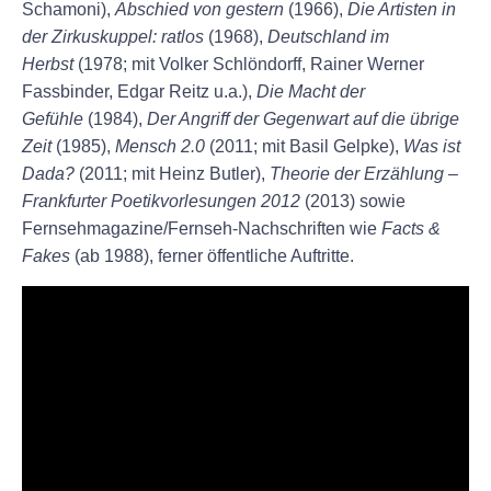
Schamoni),
Abschied von gestern
(1966),
Die Artisten in
der Zirkuskuppel: ratlos
(1968),
Deutschland im
Herbst
(1978; mit Volker Schlöndorff, Rainer Werner
Fassbinder, Edgar Reitz u.a.),
Die Macht der
Gefühle
(1984),
Der Angriff der Gegenwart auf die übrige
Zeit
(1985),
Mensch 2.0
(2011; mit Basil Gelpke),
Was ist
Dada?
(2011; mit Heinz Butler),
Theorie der Erzählung –
Frankfurter Poetikvorlesungen 2012
(2013) sowie
Fernsehmagazine/Fernseh-Nachschriften wie
Facts &
Fakes
(ab 1988), ferner öffentliche Auftritte.