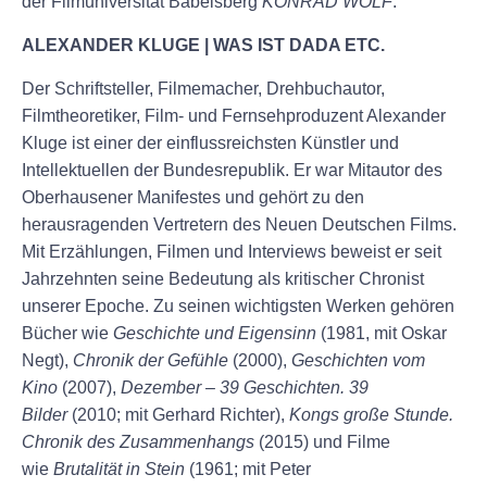
der Filmuniversität Babelsberg
KONRAD WOLF
.
ALEXANDER KLUGE | WAS IST DADA ETC.
Der Schriftsteller, Filmemacher, Drehbuchautor,
Filmtheoretiker, Film- und Fernsehproduzent Alexander
Kluge ist einer der einflussreichsten Künstler und
Intellektuellen der Bundesrepublik. Er war Mitautor des
Oberhausener Manifestes und gehört zu den
herausragenden Vertretern des Neuen Deutschen Films.
Mit Erzählungen, Filmen und Interviews beweist er seit
Jahrzehnten seine Bedeutung als kritischer Chronist
unserer Epoche. Zu seinen wichtigsten Werken gehören
Bücher wie
Geschichte und Eigensinn
(1981, mit Oskar
Negt),
Chronik der Gefühle
(2000),
Geschichten vom
Kino
(2007),
Dezember – 39 Geschichten. 39
Bilder
(2010; mit Gerhard Richter),
Kongs große Stunde.
Chronik des Zusammenhangs
(2015) und Filme
wie
Brutalität in Stein
(1961; mit Peter