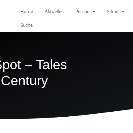
Home
Aktuelles
Person
Filme
Suche
Spot – Tales
Century
4