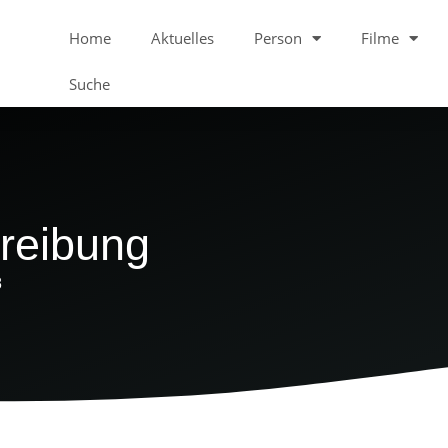
Home
Aktuelles
Person
Filme
Suche
reibung
8