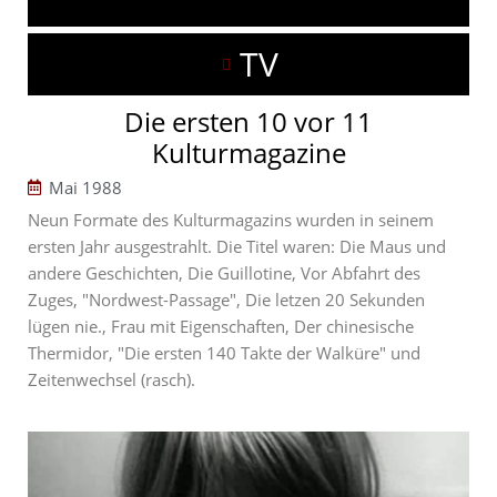
TV
Die ersten 10 vor 11
Kulturmagazine
Mai 1988
Neun Formate des Kulturmagazins wurden in seinem
ersten Jahr ausgestrahlt. Die Titel waren: Die Maus und
andere Geschichten, Die Guillotine, Vor Abfahrt des
Zuges, "Nordwest-Passage", Die letzen 20 Sekunden
lügen nie., Frau mit Eigenschaften, Der chinesische
Thermidor, "Die ersten 140 Takte der Walküre" und
Zeitenwechsel (rasch).