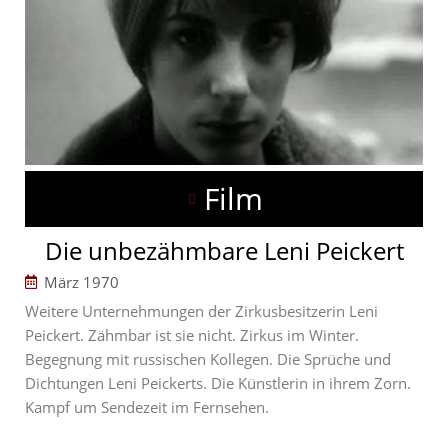
Film
Die unbezähmbare Leni Peickert
März 1970
Weitere Unternehmungen der Zirkusbesitzerin Leni
Peickert. Zähmbar ist sie nicht. Zirkus im Winter.
Begegnung mit russischen Kollegen. Die Sprüche und
Dichtungen Leni Peickerts. Die Künstlerin in ihrem Zorn.
Kampf um Sendezeit im Fernsehen.