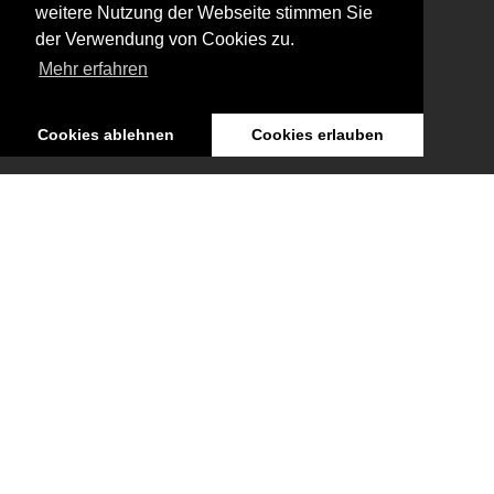
weitere Nutzung der Webseite stimmen Sie
der Verwendung von Cookies zu.
Mehr erfahren
Cookies ablehnen
Cookies erlauben
Aktuelles
Retrospektive im Österreichischen Filmmuseum
Januar, 2026
Ausstellung: Nachts träumen die Kulissen von
ungesehenen Bildern
Januar, 2026
Zum 90. Geburtstag von Hans Jürgen Syberberg
Dezember, 2025