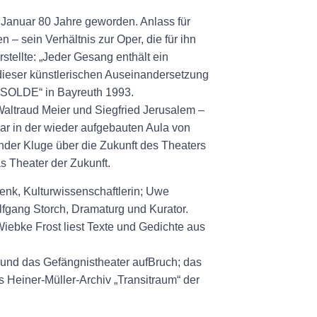
. Januar 80 Jahre geworden. Anlass für
– sein Verhältnis zur Oper, die für ihn
stellte: „Jeder Gesang enthält ein
 dieser künstlerischen Auseinandersetzung
ISOLDE“ in Bayreuth 1993.
altraud Meier und Siegfried Jerusalem –
ar in der wieder aufgebauten Aula von
nder Kluge über die Zukunft des Theaters
s Theater der Zukunft.
Lenk, Kulturwissenschaftlerin; Uwe
gang Storch, Dramaturg und Kurator.
Wiebke Frost liest Texte und Gedichte aus
und das Gefängnistheater aufBruch; das
s Heiner-Müller-Archiv „Transitraum“ der