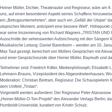
Heiner Müller, Dichter, Theaterautor und Regisseur, wäre am 9
uns, auf einen besonderen Aspekt seines Schaffens hinzuweisen 
ein „Betrugsunternehmen“, aber auch ein „Gefäß der Utopie“ dar
utopisches Moment, antizipiert eine bessere Welt“. Höhepunkt
war seine Inszenierung von Richard Wagners „TRISTAN UND 
Ausschnitte der sehenswerten Aufzeichnung mit den Sängern W
Musikalische Leitung: Daniel Barenboim – werden am 10. Janu
Max Taut gezeigt, bereichert von Müllers Gesprächen mit Alexa
und einer Gesprächsrunde über Heiner Müller, Bayreuth und da
Teilnehmer sind: Friedrich Kittler, Medienphilosoph; Elisabeth 
Lehmann-Brauns, Vizepräsident des Abgeordnetenhauses; Wolf
Moderation: Christian Bertram, Regisseur. Die Schauspielerin 
dem Umfeld „Tristan“.
Vorgestellt werden außerdem: Der Regisseur Peter Atanassow 
„Heiner-Müller-O-Ton-Projekt“ des Alexander Verlags Berlin; da
Humboldt-Universität, kuratiert von Kristin Schulz.