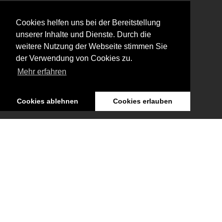
Retrospektive im Österreichischen Filmmuseum
Cookies helfen uns bei der Bereitstellung
Januar, 2026
unserer Inhalte und Dienste. Durch die
Ausstellung: Nachts träumen die Kulissen von
weitere Nutzung der Webseite stimmen Sie
ungesehenen Bildern
der Verwendung von Cookies zu.
Januar, 2026
Mehr erfahren
Zum 90. Geburtstag von Hans Jürgen Syberberg
Dezember, 2025
Cookies ablehnen
Cookies erlauben