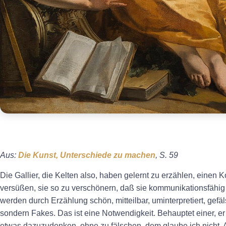
Aus:
Die Kunst, Unterschiede zu machen
, S. 59
Die Gallier, die Kelten also, haben gelernt zu erzählen, einen 
versüßen, sie so zu verschönern, daß sie kommunikationsfähig
werden durch Erzählung schön, mitteilbar, uminterpretiert, gefä
sondern Fakes. Das ist eine Notwendigkeit. Behauptet einer, 
etwas dazuzudenken, ohne zu fälschen, dem glaube ich nicht. A