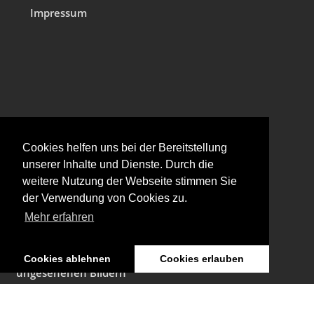
Impressum
Cookies helfen uns bei der Bereitstellung
unserer Inhalte und Dienste. Durch die
weitere Nutzung der Webseite stimmen Sie
Aktuelles
der Verwendung von Cookies zu.
Retrospektive im Österreichischen Filmmuseum
Mehr erfahren
Januar, 2026
Ausstellung: Nachts träumen die Kulissen von
Cookies ablehnen
Cookies erlauben
ungesehenen Bildern
Januar, 2026