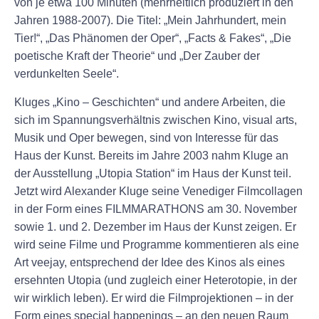
von je etwa 100 Minuten (mehrheitlich produziert in den
Jahren 1988-2007). Die Titel: „Mein Jahrhundert, mein
Tier!“, „Das Phänomen der Oper“, „Facts & Fakes“, „Die
poetische Kraft der Theorie“ und „Der Zauber der
verdunkelten Seele“.
Kluges „Kino – Geschichten“ und andere Arbeiten, die
sich im Spannungsverhältnis zwischen Kino, visual arts,
Musik und Oper bewegen, sind von Interesse für das
Haus der Kunst. Bereits im Jahre 2003 nahm Kluge an
der Ausstellung „Utopia Station“ im Haus der Kunst teil.
Jetzt wird Alexander Kluge seine Venediger Filmcollagen
in der Form eines FILMMARATHONS am 30. November
sowie 1. und 2. Dezember im Haus der Kunst zeigen. Er
wird seine Filme und Programme kommentieren als eine
Art veejay, entsprechend der Idee des Kinos als eines
ersehnten Utopia (und zugleich einer Heterotopie, in der
wir wirklich leben). Er wird die Filmprojektionen – in der
Form eines special happenings – an den neuen Raum