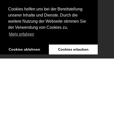
Retrospektive im Österreichischen Filmmuseum
Januar, 2026
Cookies helfen uns bei der Bereitstellung
unserer Inhalte und Dienste. Durch die
Ausstellung: Nachts träumen die Kulissen von
weitere Nutzung der Webseite stimmen Sie
ungesehenen Bildern
der Verwendung von Cookies zu.
Januar, 2026
Mehr erfahren
Zum 90. Geburtstag von Hans Jürgen Syberberg
Dezember, 2025
Cookies ablehnen
Cookies erlauben